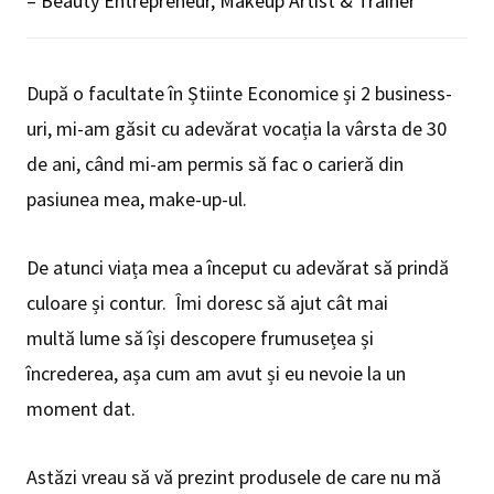
– Beauty Entrepreneur, Makeup Artist & Trainer
După o facultate în Știinte Economice și 2 business-
uri, mi-am găsit cu adevărat vocația la vârsta de 30
de ani, când mi-am permis să fac o carieră din
pasiunea mea, make-up-ul.
De atunci viața mea a început cu adevărat să prindă
culoare și contur. Îmi doresc să ajut cât mai
multă lume să își descopere frumusețea și
încrederea, așa cum am avut și eu nevoie la un
moment dat.
Astăzi vreau să vă prezint produsele de care nu mă