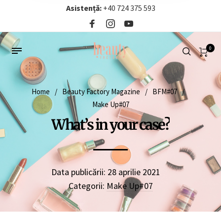
Asistență:
+40 724 375 593‬
0
Home
/
Beauty Factory Magazine
/
BFM#07
/
Make Up#07
What’s in your case?
Data publicării:
28 aprilie 2021
Categorii:
Make Up#07