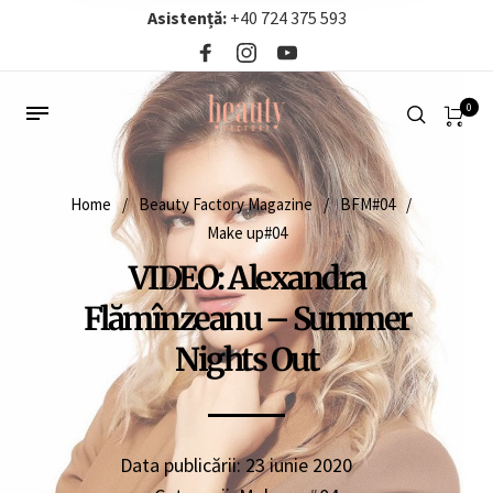
Asistență:
+40 724 375 593‬
0
Home
/
Beauty Factory Magazine
/
BFM#04
/
Make up#04
VIDEO: Alexandra
Flămînzeanu – Summer
Nights Out
Data publicării:
23 iunie 2020