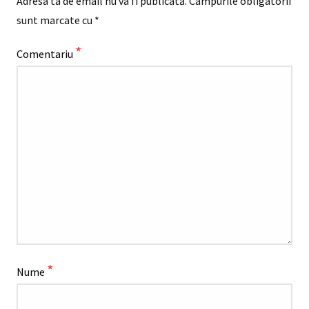
Adresa ta de email nu va fi publicată.
Câmpurile obligatorii
sunt marcate cu
*
*
Comentariu
*
Nume