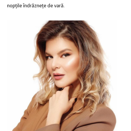
nopțile îndrăznețe de vară.