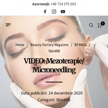
Asistență:
+40 724 375 593‬
0
Home
/
Beauty Factory Magazine
/
BFM#06
/
Skin#06
VIDEO: Mezoterapie/
Microneedling
Data publicării:
24 decembrie 2020
Categorii:
Skin#06