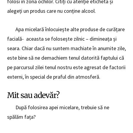
folosi în zona ochilor. Citiți cu atenție eticheta și
alegeți un produs care nu conține alcool.
Apa micelară înlocuiește alte produse de curățare
facială- aceasta se folosește zilnic – dimineața și
seara. Chiar dacă nu suntem machiate în anumite zile,
este bine să ne demachiem tenul datorită faptului că
pe parcursul zilei tenul nostru este agresat de factorii
externi, în special de praful din atmosferă.
Mit sau adevăr?
După folosirea apei micelare, trebuie să ne
spălăm fața?