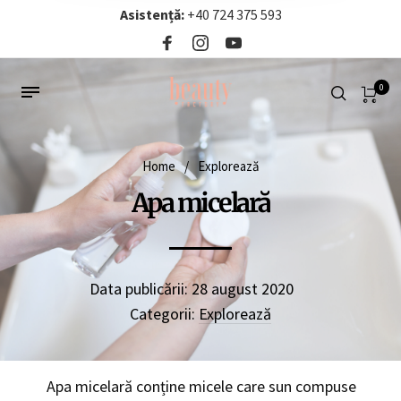
Asistență:
+40 724 375 593‬
0
Home
/
Explorează
Apa micelară
Data publicării:
28 august 2020
Categorii:
Explorează
Apa micelară conține micele care sun compuse