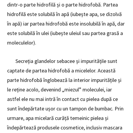
dintr-o parte hidrofilă și o parte hidrofobă. Partea
hidrofilă este solubilă în apă (iubește apa, se dizolvă
în apă) iar partea hidrofobă este insolubilă în apă, dar
este solubilă în ulei (iubește uleiul sau partea grasă a
moleculelor).
Secreția glandelor sebacee și impuritățile sunt
captate de partea hidrofobă a micelelor. Această
parte hidrofobă înglobează la interior impuritățile și
le reține acolo, devenind „miezul” moleculei, iar
astfel ele nu mai intră în contact cu pielea după ce
sunt îndepărtate ușor cu un tampon de bumbac. Prin
urmare, apa micelară curăță temeinic pielea și
îndepărtează produsele cosmetice, inclusiv mascara