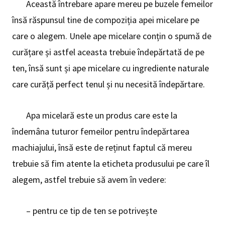
Această întrebare apare mereu pe buzele femeilor
însă răspunsul tine de compoziția apei micelare pe
care o alegem. Unele ape micelare conțin o spumă de
curățare și astfel aceasta trebuie îndepărtată de pe
ten, însă sunt și ape micelare cu ingrediente naturale
care curăță perfect tenul și nu necesită îndepărtare.
Apa micelară este un produs care este la
îndemâna tuturor femeilor pentru îndepărtarea
machiajului, însă este de reținut faptul că mereu
trebuie să fim atente la eticheta produsului pe care îl
alegem, astfel trebuie să avem în vedere:
– pentru ce tip de ten se potrivește