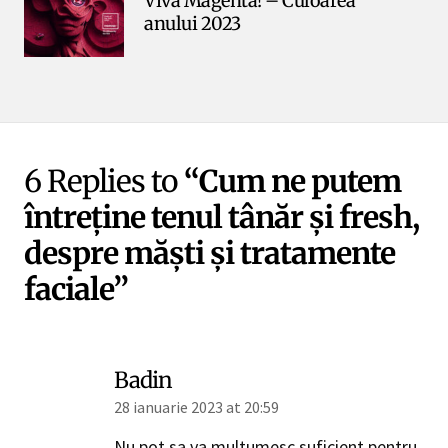
Viva Magenta! – Culoarea
anului 2023
6 Replies to
“Cum ne putem
întreține tenul tânăr și fresh,
despre măști și tratamente
faciale”
Badin
28 ianuarie 2023 at 20:59
Nu pot sa va multumesc suficient pentru