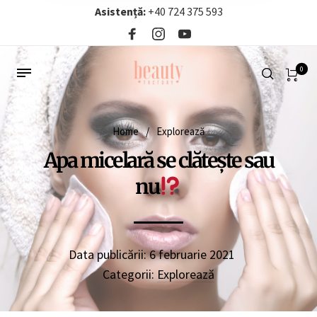
Asistență:
+40 724 375 593‬
0
Home
/
Explorează
Apa micelară se clătește sau
nu
Data publicării:
6 februarie 2021
Categorii:
Explorează