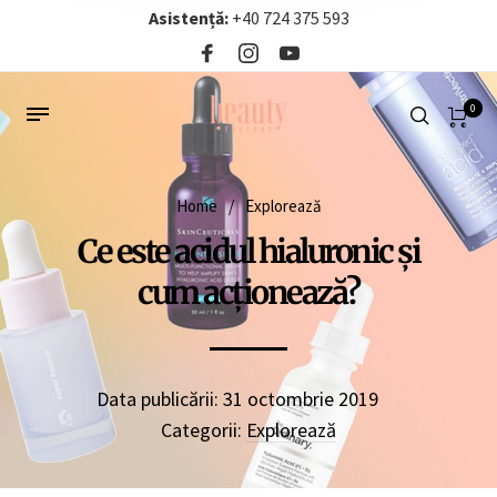
Asistență:
+40 724 375 593‬
0
Home
/
Explorează
Ce este acidul hialuronic și
cum acționează?
Data publicării:
31 octombrie 2019
Categorii:
Explorează