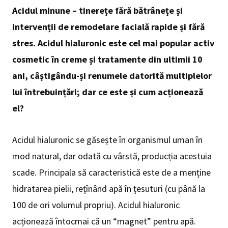
Acidul minune – tinerețe fără bătrânețe și
intervenții de remodelare facială rapide și fără
stres. Acidul hialuronic este cel mai popular activ
cosmetic în creme și tratamente din ultimii 10
ani, câștigându-și renumele datorită multiplelor
lui întrebuințări; dar ce este și cum acționează
el?
Acidul hialuronic se găsește în organismul uman în
mod natural, dar odată cu vârstă, producția acestuia
scade. Principala să caracteristică este de a menține
hidratarea pielii, rețînând apă în țesuturi (cu până la
100 de ori volumul propriu). Acidul hialuronic
acționează întocmai că un “magnet” pentru apă.