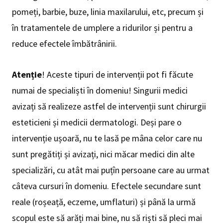
pomeți, barbie, buze, linia maxilarului, etc, precum și
în tratamentele de umplere a ridurilor și pentru a
reduce efectele îmbătrânirii.
Atenție
! Aceste tipuri de intervenții pot fi făcute
numai de specialiști în domeniu! Singurii medici
avizați să realizeze astfel de intervenții sunt chirurgii
esteticieni și medicii dermatologi. Deși pare o
intervenție ușoară, nu te lasă pe mâna celor care nu
sunt pregătiți și avizați, nici măcar medici din alte
specializări, cu atât mai puțîn persoane care au urmat
câteva cursuri în domeniu. Efectele secundare sunt
reale (roșeață, eczeme, umflaturi) și până la urmă
scopul este să arăți mai bine, nu să riști să pleci mai