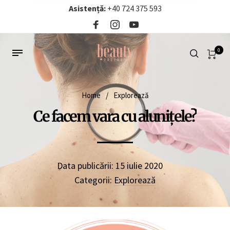
Asistență:
+40 724 375 593‬
0
Home
/
Explorează
Ce facem vara cu alunițele?
Data publicării:
15 iulie 2020
Categorii:
Explorează