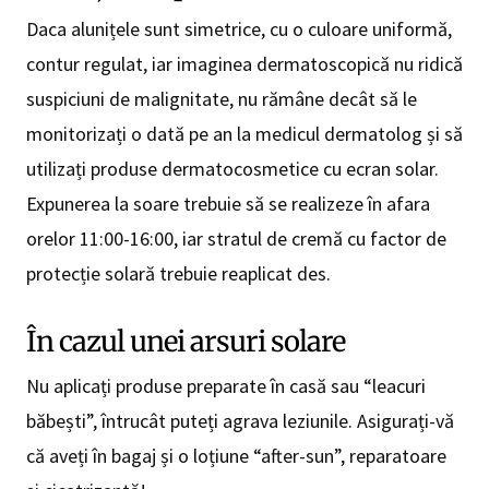
Daca alunițele sunt simetrice, cu o culoare uniformă,
contur regulat, iar imaginea dermatoscopică nu ridică
suspiciuni de malignitate, nu rămâne decât să le
monitorizați o dată pe an la medicul dermatolog și să
utilizați produse dermatocosmetice cu ecran solar.
Expunerea la soare trebuie să se realizeze în afara
orelor 11:00-16:00, iar stratul de cremă cu factor de
protecție solară trebuie reaplicat des.
În cazul unei arsuri solare
Nu aplicați produse preparate în casă sau “leacuri
băbești”, întrucât puteți agrava leziunile. Asigurați-vă
că aveți în bagaj și o loțiune “after-sun”, reparatoare