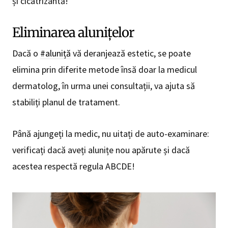
și cicatrizantă!
Eliminarea alunițelor
Dacă o
#aluniță
vă deranjează estetic, se poate
elimina prin diferite metode însă doar la medicul
dermatolog, în urma unei consultații, va ajuta să
stabiliți planul de tratament.
Până ajungeți la medic, nu uitați de auto-examinare:
verificați dacă aveți alunițe nou apărute și dacă
acestea respectă regula ABCDE!