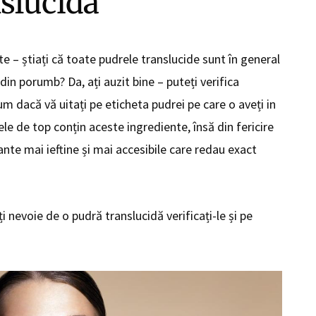
slucidă
e – știați că toate pudrele translucide sunt în general
in porumb? Da, ați auzit bine – puteți verifica
m dacă vă uitați pe eticheta pudrei pe care o aveți in
ele de top conțin aceste ingrediente, însă din fericire
ante mai ieftine și mai accesibile care redau exact
i nevoie de o pudră translucidă verificați-le și pe