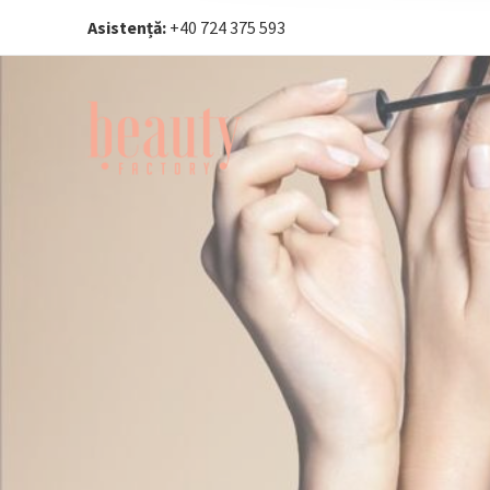
Asistență:
+40 724 375 593‬