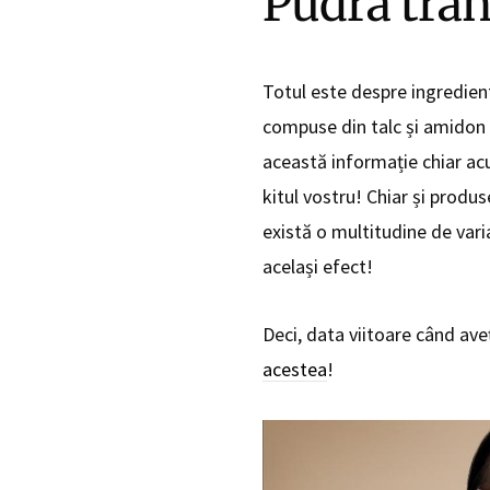
Pudra tran
Totul este despre ingredient
compuse din talc și amidon d
această informație chiar acu
kitul vostru! Chiar și produs
există o multitudine de vari
același efect!
Deci, data viitoare când aveț
acestea
!