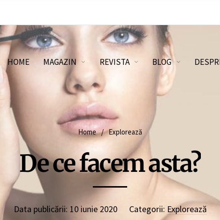
HOME
MAGAZIN
REVISTA
BLOG
DESPR
Home
/
Explorează
De ce facem asta?
Data publicării:
10 iunie 2020
Categorii:
Explorează