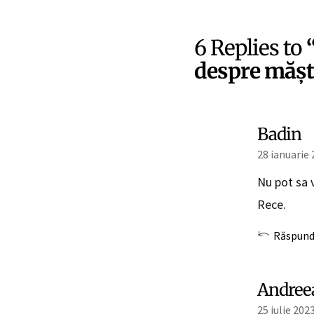
6 Replies to
despre măști
Badin
28 ianuarie 
Nu pot sa 
Rece.
Răspun
Andree
25 iulie 202