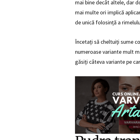
mai bine decât altele, dar d
mai multe ori implică aplica
de unică folosință a rimelulu
Încetați să cheltuiți sume c
numeroase variante mult mai
găsiți câteva variante pe car