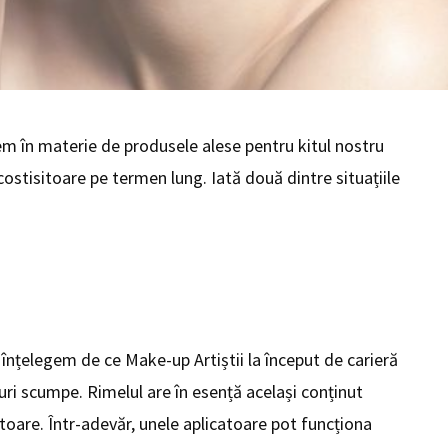
em în materie de produsele alese pentru kitul nostru
costisitoare pe termen lung. Iată două dintre situațiile
u înțelegem de ce Make-up Artiștii la început de carieră
ri scumpe. Rimelul are în esență același conținut
oare. Într-adevăr, unele aplicatoare pot funcționa