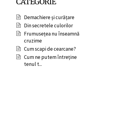
CATEGORIE
Demachiere și curățare
Din secretele culorilor
Frumusețea nu înseamnă
cruzime
Cum scapi de cearcane?
Cum ne putem întreține
tenul t...