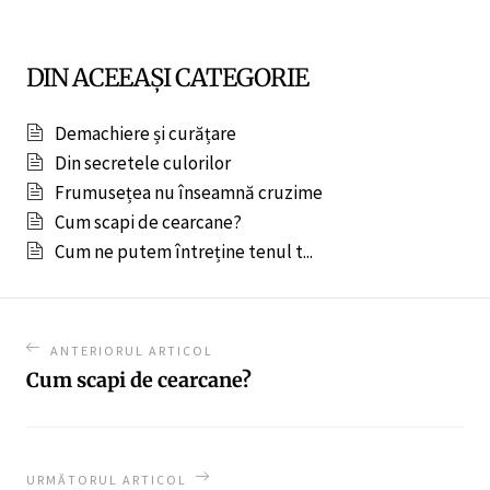
DIN ACEEAȘI CATEGORIE
Demachiere și curățare
Din secretele culorilor
Frumusețea nu înseamnă cruzime
Cum scapi de cearcane?
Cum ne putem întreține tenul t...
ANTERIORUL ARTICOL
Cum scapi de cearcane?
URMĂTORUL ARTICOL