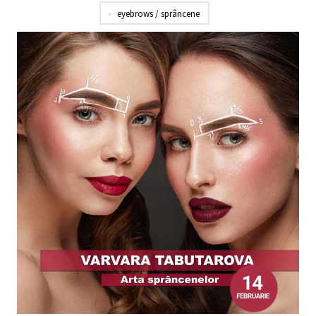
eyebrows / sprâncene