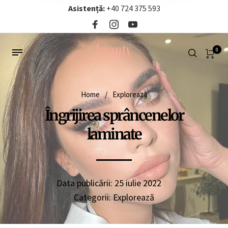
Asistență:
+40 724 375 593‬
0
Home
/
Explorează
Îngrijirea sprâncenelor
laminate
Data publicării:
25 iulie 2022
Categorii:
Explorează