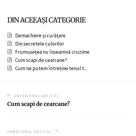
DIN ACEEAȘI CATEGORIE
Demachiere și curățare
Din secretele culorilor
Frumusețea nu înseamnă cruzime
Cum scapi de cearcane?
Cum ne putem întreține tenul t...
ANTERIORUL ARTICOL
Cum scapi de cearcane?
URMĂTORUL ARTICOL