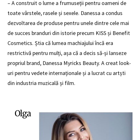
– A construit o lume a frumuseții pentru oameni de
toate vârstele, rasele și sexele. Danessa a condus
dezvoltarea de produse pentru unele dintre cele mai
de succes branduri din istorie precum KISS și Benefit
Cosmetics. Știa că lumea machiajului încă era
restrictivă pentru mulți, așa că a decis să-și lanseze
propriul brand, Danessa Myricks Beauty. A creat look-
uri pentru vedete internaționale și a lucrat cu artști
din industria muzicală și film.
Olga