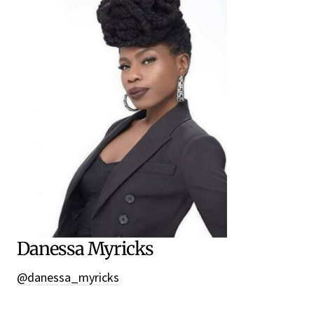
Danessa Myricks
@danessa_myricks