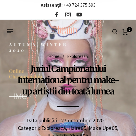
Asistență:
+40 724 375 593‬
0
Home
/
Explorează
Juriul Campionatului
Internațional pentru make-
up artiștii din toată lumea
Data publicării:
27 octombrie 2020
Categorii:
Explorează
,
Hair#05
,
Make Up#05
,
Nails#05
,
Skin#05