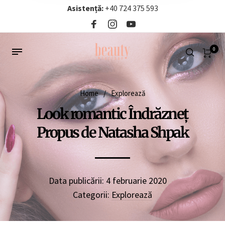
Asistență:
+40 724 375 593‬
0
Home
/
Explorează
Look romantic Îndrăzneț
Propus de Natasha Shpak
Data publicării:
4 februarie 2020
Categorii:
Explorează