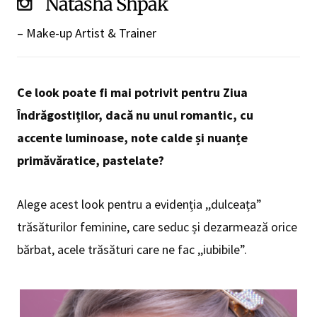
Natasha Shpak
– Make-up Artist & Trainer
Ce look poate fi mai potrivit pentru Ziua
Îndrăgostiților, dacă nu unul romantic, cu
accente luminoase, note calde și nuanțe
primăvăratice, pastelate?
Alege acest look pentru a evidenția ,,dulceața”
trăsăturilor feminine, care seduc și dezarmează orice
bărbat, acele trăsături care ne fac ,,iubibile”.