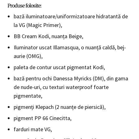
Produse folosite:
bază iluminatoare/uniformizatoare hidratantă de
la VG (Magic Primer),
BB Cream Kodi, nuanța Beige,
Iluminator uscat Illamasqua, o nuanță caldă, bej-
aurie (OMG),
paleta de contur uscat pigmentat Kodi,
bază pentru ochi Danessa Myricks (DM), din gama
de nude-uri, cu texturi waterproof foarte
pigmentate,
pigmenți Klepach (2 nuanțe de piersică),
pigment PP 66 Cinecitta,
farduri mate VG,
gene Cupio Premium Silk Lashes, 12 mm,