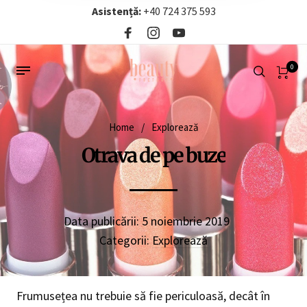
Asistență:
+40 724 375 593‬
0
Home
/
Explorează
Otrava de pe buze
Data publicării:
5 noiembrie 2019
Categorii:
Explorează
Frumusețea nu trebuie să fie periculoasă, decât în