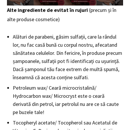
Alte ingrediente de evitat în rujuri
(precum și în
alte produse cosmetice)
Alături de parabeni, găsim sulfații, care la rândul
lor, nu fac casă bună cu corpul nostru, afecatand
sănătatea celulelor. Din fericire, în produse precum
șampoanele, sulfații pot fi identificați cu ușurință.
Dacă șamponul tău face extrem de multă spumă,
înseamnă că acesta conține sulfati.
Petroleum wax/ Ceară microcristalină/
Hydrocarbon wax/ Microcryst este o ceară
derivată din petrol, iar petrolul nu are ce să caute
pe buzele tale!
Tocopheryl acetate/ Tocopherol sau Acetatul de