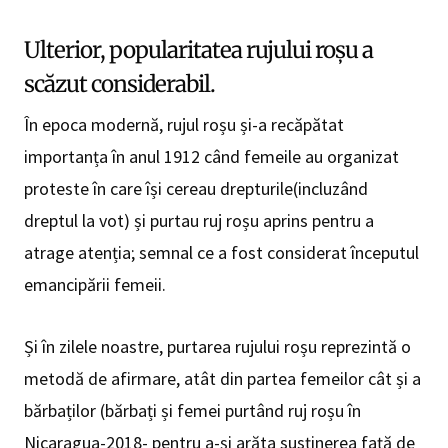
Ulterior, popularitatea rujului roșu a
scăzut considerabil.
În epoca modernă, rujul roșu și-a recăpătat
importanța în anul 1912 când femeile au organizat
proteste în care își cereau drepturile(incluzând
dreptul la vot) și purtau ruj roșu aprins pentru a
atrage atenția; semnal ce a fost considerat începutul
emancipării femeii.
Și în zilele noastre, purtarea rujului roșu reprezintă o
metodă de afirmare, atât din partea femeilor cât și a
bărbaților (bărbați și femei purtând ruj roșu în
Nicaragua-2018- pentru a-și arăta susținerea față de