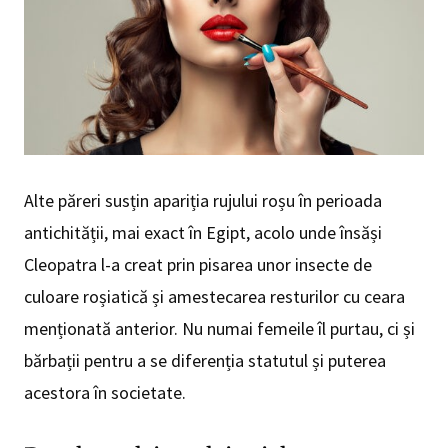
Alte păreri susțin apariția rujului roșu în perioada
antichității, mai exact în Egipt, acolo unde însăși
Cleopatra l-a creat prin pisarea unor insecte de
culoare roșiatică și amestecarea resturilor cu ceara
menționată anterior. Nu numai femeile îl purtau, ci și
bărbații pentru a se diferenția statutul și puterea
acestora în societate.