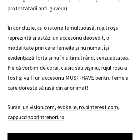
protestatarii anti-guvern).
În concluzie, cu o istorie tumultuoasă, rujul roșu
reprezintă și astăzi un accesoriu deosebit, o
modalitate prin care femeile și nu numai, își
evidențiază forța și nu în ultimul rând, senzualitatea.
Fie că vorbim de corai, clasic sau vișiniu, rujul roșu a
fost și va fi un accesoriu MUST-HAVE pentru femeia
care dorește să iasă din anonimat!
Surse:
univision.com
,
evoke.ie
,
ro.pinterest.com
,
cappuccinoprintrenori.ro