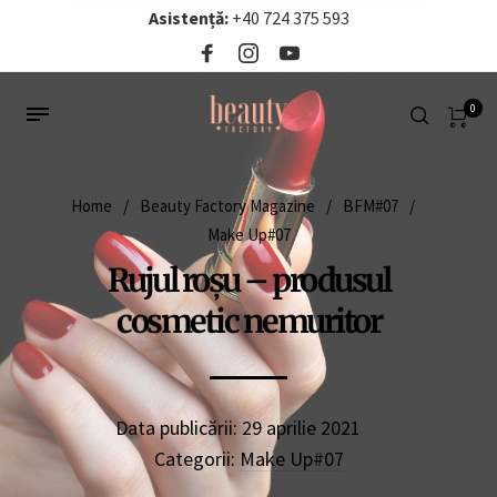
Asistență:
+40 724 375 593‬
0
Home
/
Beauty Factory Magazine
/
BFM#07
/
Make Up#07
Rujul roșu – produsul
cosmetic nemuritor
Data publicării:
29 aprilie 2021
Categorii:
Make Up#07