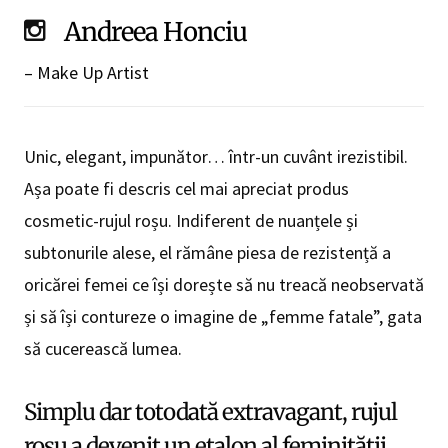
Andreea Honciu
– Make Up
Artist
Unic, elegant, impunător… într-un cuvânt irezistibil.
Așa poate fi descris cel mai apreciat produs
cosmetic-rujul roșu. Indiferent de nuanțele și
subtonurile alese, el rămâne piesa de rezistență a
oricărei femei ce își dorește să nu treacă neobservată
și să își contureze o imagine de „femme fatale”, gata
să cucerească lumea.
Simplu dar totodată extravagant, rujul
roșu a devenit un etalon al feminității.