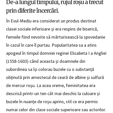
De-a lungul timpului, rujul roșu a trecut
prin diferite încercări.
În Evul-Mediu era considerat un produs destinat
clasei sociale inferioare și era respins de biserică,
femeile fiind nevoite să mărturisească la spovedanie
în cazul în care îl purtau. Popularitatea sa a atins
apogeul în timpul domniei reginei Elisabeta I a Angliei
(1558-1603) când aceasta și doamnele din
subordinea sa își colorau buzele cu o substanță
obținută prin amestecul de ceară de albine și sulfură
de mercur roșu. La acea vreme, feminitatea era
descrisă printr-un ten cât mai deschis la culoare și
buzele în nuanțe de roșu aprins, stil ce era permis
numai celor din clase sociale superioare sau actorilor.