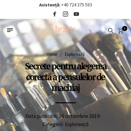
Asistență:
+40 724 375 593‬
0
Home
/
Explorează
Secrete pentru alegerea
corectă a pensulelor de
machiaj
Data publicării:
26 octombrie 2019
Categorii:
Explorează