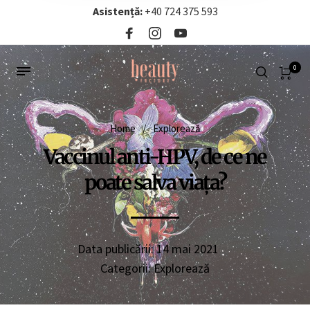
Asistență:
+40 724 375 593‬
0
Home
/
Explorează
Vaccinul anti-HPV, de ce ne
poate salva viața?
Data publicării:
14 mai 2021
Categorii:
Explorează