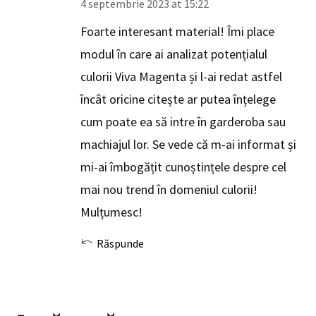
4 septembrie 2023 at 15:22
Foarte interesant material! Îmi place
modul în care ai analizat potențialul
culorii Viva Magenta și l-ai redat astfel
încât oricine citește ar putea înțelege
cum poate ea să intre în garderoba sau
machiajul lor. Se vede că m-ai informat și
mi-ai îmbogățit cunoștințele despre cel
mai nou trend în domeniul culorii!
Mulțumesc!
Răspunde