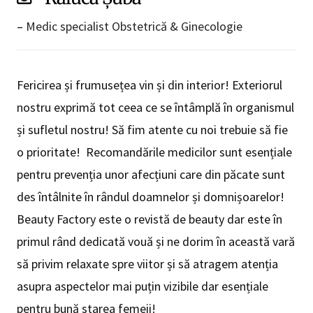
–
Medic specialist Obstetrică & Ginecologie
Fericirea și frumusețea vin și din interior! Exteriorul
nostru exprimă tot ceea ce se întâmplă în organismul
și sufletul nostru! Să fim atente cu noi trebuie să fie
o prioritate! Recomandările medicilor sunt esențiale
pentru prevenția unor afecțiuni care din păcate sunt
des întâlnite în rândul doamnelor și domnișoarelor!
Beauty Factory este o revistă de beauty dar este în
primul rând dedicată vouă și ne dorim în această vară
să privim relaxate spre viitor și să atragem atenția
asupra aspectelor mai puțin vizibile dar esențiale
pentru bună starea femeii!