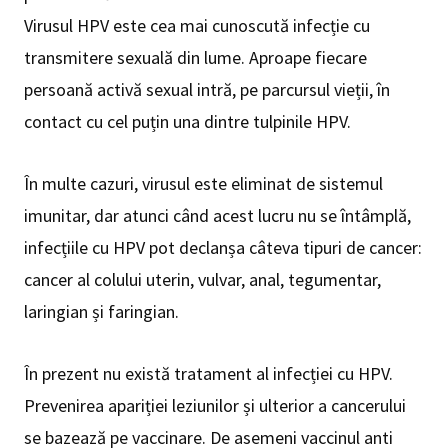
Virusul HPV este cea mai cunoscută infecție cu
transmitere sexuală din lume. Aproape fiecare
persoană activă sexual intră, pe parcursul vieții, în
contact cu cel puțin una dintre tulpinile HPV.
În multe cazuri, virusul este eliminat de sistemul
imunitar, dar atunci când acest lucru nu se întâmplă,
infecțiile cu HPV pot declanșa câteva tipuri de cancer:
cancer al colului uterin, vulvar, anal, tegumentar,
laringian și faringian.
În prezent nu există tratament al infecției cu HPV.
Prevenirea apariției leziunilor și ulterior a cancerului
se bazează pe vaccinare. De asemeni vaccinul anti